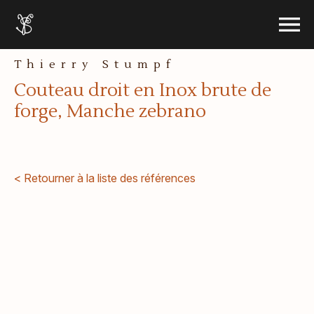
le menu
Accueil
Ouvrir 
Aller au contenu
Thierry Stumpf
Couteau droit en Inox brute de
forge, Manche zebrano
< Retourner à la liste des références