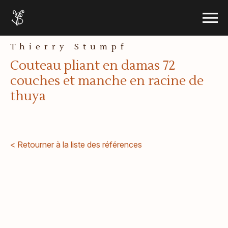
le menu
Accueil
Ouvrir 
Aller au contenu
Thierry Stumpf
Couteau pliant en damas 72
couches et manche en racine de
thuya
< Retourner à la liste des références