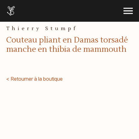
le menu
Accueil
Ouvrir 
Aller au contenu
Thierry Stumpf
Couteau pliant en Damas torsadé
manche en thibia de mammouth
< Retourner à la boutique