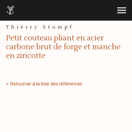
le menu
Accueil
Ouvrir 
Aller au contenu
Thierry Stumpf
Petit couteau pliant en acier
carbone brut de forge et manche
en ziricotte
< Retourner à la liste des références